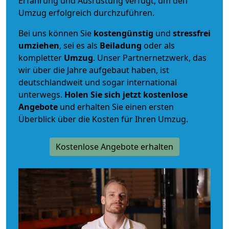
Erfahrung und Ausrüstung verfügt, um den
Umzug erfolgreich durchzuführen.
Bei uns können Sie
kostengünstig
und
stressfrei
umziehen
, sei es als
Beiladung
oder als
kompletter
Umzug
. Unser Partnernetzwerk, das
wir über die Jahre aufgebaut haben, ist
deutschlandweit und sogar international
unterwegs.
Holen Sie sich jetzt kostenlose
Angebote
und erhalten Sie einen ersten
Überblick über die Kosten für Ihren Umzug.
Kostenlose Angebote erhalten