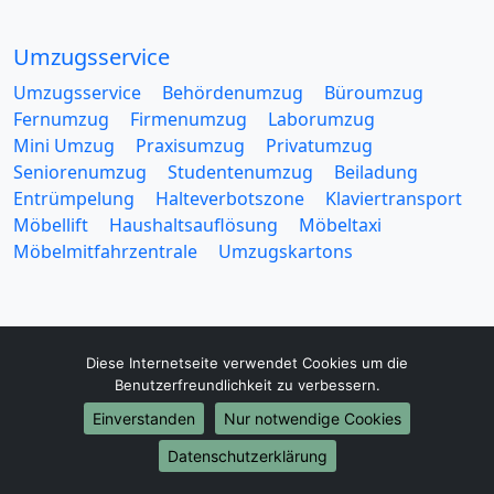
Umzugsservice
Umzugsservice
Behördenumzug
Büroumzug
Fernumzug
Firmenumzug
Laborumzug
Mini Umzug
Praxisumzug
Privatumzug
Seniorenumzug
Studentenumzug
Beiladung
Entrümpelung
Halteverbotszone
Klaviertransport
Möbellift
Haushaltsauflösung
Möbeltaxi
Möbelmitfahrzentrale
Umzugskartons
Diese Internetseite verwendet Cookies um die
Benutzerfreundlichkeit zu verbessern.
Europa-Umzüge
Einverstanden
Nur notwendige Cookies
Umzug von Leverkusen nach Belarus
Umzug von Leverkusen nach Belgien
Datenschutzerklärung
Umzug von Leverkusen nach Bulgarien