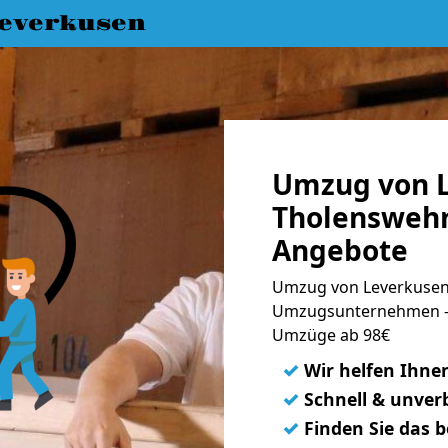
everkusen
Umzug von L
Tholenswehr
Angebote
Umzug von Leverkusen 
Umzugsunternehmen - 
Umzüge ab 98€
✓
Wir helfen Ihne
✓
Schnell & unverb
✓
Finden Sie das 