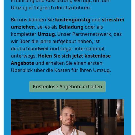
Erfahrung und Ausrüstung verfügt, um den
Umzug erfolgreich durchzuführen.
Bei uns können Sie
kostengünstig
und
stressfrei
umziehen
, sei es als
Beiladung
oder als
kompletter
Umzug
. Unser Partnernetzwerk, das
wir über die Jahre aufgebaut haben, ist
deutschlandweit und sogar international
unterwegs.
Holen Sie sich jetzt kostenlose
Angebote
und erhalten Sie einen ersten
Überblick über die Kosten für Ihren Umzug.
Kostenlose Angebote erhalten