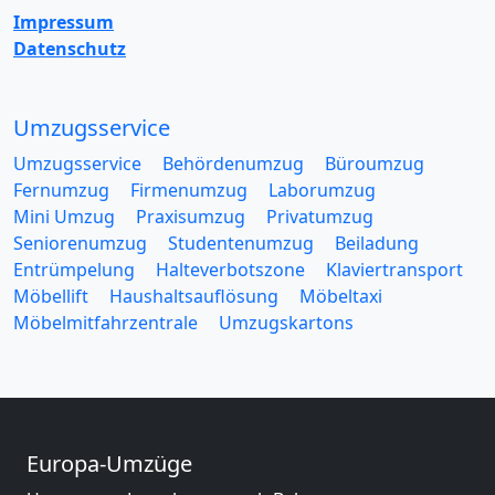
Impressum
Datenschutz
Umzugsservice
Umzugsservice
Behördenumzug
Büroumzug
Fernumzug
Firmenumzug
Laborumzug
Mini Umzug
Praxisumzug
Privatumzug
Seniorenumzug
Studentenumzug
Beiladung
Entrümpelung
Halteverbotszone
Klaviertransport
Möbellift
Haushaltsauflösung
Möbeltaxi
Möbelmitfahrzentrale
Umzugskartons
Europa-Umzüge