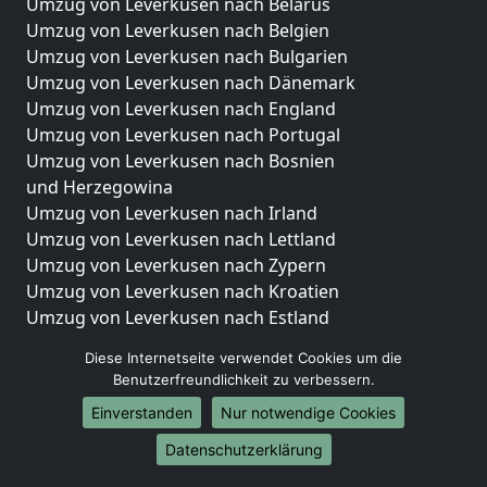
Umzug von Leverkusen nach Belarus
Umzug von Leverkusen nach Belgien
Umzug von Leverkusen nach Bulgarien
Umzug von Leverkusen nach Dänemark
Umzug von Leverkusen nach England
Umzug von Leverkusen nach Portugal
Umzug von Leverkusen nach Bosnien
und Herzegowina
Umzug von Leverkusen nach Irland
Umzug von Leverkusen nach Lettland
Umzug von Leverkusen nach Zypern
Umzug von Leverkusen nach Kroatien
Umzug von Leverkusen nach Estland
Umzug von Leverkusen nach Finnland
Diese Internetseite verwendet Cookies um die
Umzug von Leverkusen nach Frankreich
Benutzerfreundlichkeit zu verbessern.
Umzug von Leverkusen nach Griechenland
Einverstanden
Nur notwendige Cookies
Umzug von Leverkusen nach Italien
Umzug von Leverkusen nach Liechtenstein
Datenschutzerklärung
Umzug von Leverkusen nach Luxemburg