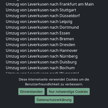
Umzug von Leverkusen nach Frankfurt am Main
Umzug von Leverkusen nach Stuttgart
Umzug von Leverkusen nach Düsseldorf
Umzug von Leverkusen nach Leipzig
Umzug von Leverkusen nach Dortmund
Umzug von Leverkusen nach Essen
Umzug von Leverkusen nach Bremen
Umzug von Leverkusen nach Dresden
Umzug von Leverkusen nach Hannover
Umzug von Leverkusen nach Nürnberg
Umzug von Leverkusen nach Duisburg
Umzug von Leverkusen nach Bochum
Umzug von Leverkusen nach Wuppertal
Umzug von Leverkusen nach Bielefeld
Diese Internetseite verwendet Cookies um die
Benutzerfreundlichkeit zu verbessern.
Umzug von Leverkusen nach Bonn
Umzug von Leverkusen nach Münster
Einverstanden
Nur notwendige Cookies
Internationale-Umzüge
Datenschutzerklärung