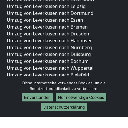
Umzug von Leverkusen nach Leipzig
Umzug von Leverkusen nach Dortmund
Umzug von Leverkusen nach Essen
Umzug von Leverkusen nach Bremen
Umzug von Leverkusen nach Dresden
Umzug von Leverkusen nach Hannover
Umzug von Leverkusen nach Nürnberg
Umzug von Leverkusen nach Duisburg
Umzug von Leverkusen nach Bochum
Umzug von Leverkusen nach Wuppertal
Umzug von Leverkusen nach Bielefeld
Umzug von Leverkusen nach Bonn
Diese Internetseite verwendet Cookies um die
Umzug von Leverkusen nach Münster
Benutzerfreundlichkeit zu verbessern.
Einverstanden
Nur notwendige Cookies
Internationale-Umzüge
Datenschutzerklärung
Umzug von Leverkusen nach Brasilien
Umzug von Leverkusen nach Brunei Darussalam
Umzug von Leverkusen nach Burkina Faso