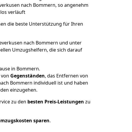
 Leverkusen nach Bommern, so angenehm
los verläuft
nen die beste Unterstützung für Ihren
everkusen nach Bommern und unter
llen Umzugshelfern, die sich darauf
hause in Bommern.
von
Gegenständen
, das Entfernen von
nach Bommern individuell ist und haben
nden einzugehen.
rvice zu den
besten Preis-Leistungen
zu
Umzugskosten sparen
.