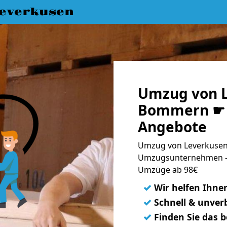
everkusen
Umzug von L
Bommern ☛ 1
Angebote
Umzug von Leverkusen
Umzugsunternehmen - 
Umzüge ab 98€
✓
Wir helfen Ihne
✓
Schnell & unverb
✓
Finden Sie das 