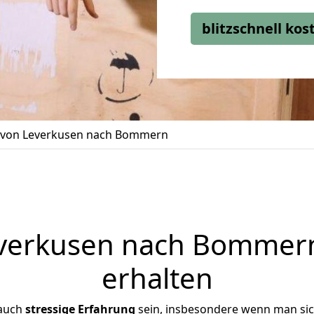
blitzschnell ko
von Leverkusen nach Bommern
erkusen nach Bommern
erhalten
 auch
stressige
Erfahrung
sein, insbesondere wenn man si