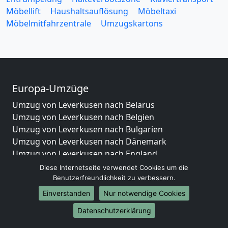
Möbellift
Haushaltsauflösung
Möbeltaxi
Möbelmitfahrzentrale
Umzugskartons
Europa-Umzüge
Umzug von Leverkusen nach Belarus
Umzug von Leverkusen nach Belgien
Umzug von Leverkusen nach Bulgarien
Umzug von Leverkusen nach Dänemark
Umzug von Leverkusen nach England
Umzug von Leverkusen nach Portugal
Diese Internetseite verwendet Cookies um die
Umzug von Leverkusen nach Bosnien
Benutzerfreundlichkeit zu verbessern.
und Herzegowina
Einverstanden
Nur notwendige Cookies
Umzug von Leverkusen nach Irland
Datenschutzerklärung
Umzug von Leverkusen nach Lettland
Umzug von Leverkusen nach Zypern