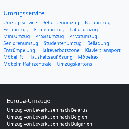
Umzugsservice
Umzugsservice
Behördenumzug
Büroumzug
Fernumzug
Firmenumzug
Laborumzug
Mini Umzug
Praxisumzug
Privatumzug
Seniorenumzug
Studentenumzug
Beiladung
Entrümpelung
Halteverbotszone
Klaviertransport
Möbellift
Haushaltsauflösung
Möbeltaxi
Möbelmitfahrzentrale
Umzugskartons
Europa-Umzüge
Umzug von Leverkusen nach Belarus
Umzug von Leverkusen nach Belgien
Umzug von Leverkusen nach Bulgarien