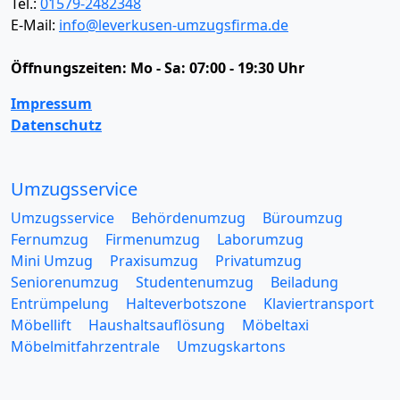
Tel.:
01579-2482348
E-Mail:
info@leverkusen-umzugsfirma.de
Öffnungszeiten:
Mo - Sa: 07:00 - 19:30 Uhr
Impressum
Datenschutz
Umzugsservice
Umzugsservice
Behördenumzug
Büroumzug
Fernumzug
Firmenumzug
Laborumzug
Mini Umzug
Praxisumzug
Privatumzug
Seniorenumzug
Studentenumzug
Beiladung
Entrümpelung
Halteverbotszone
Klaviertransport
Möbellift
Haushaltsauflösung
Möbeltaxi
Möbelmitfahrzentrale
Umzugskartons