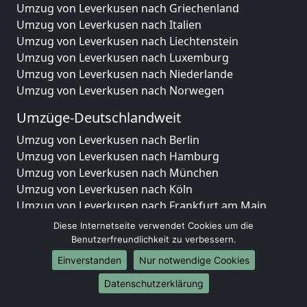
Umzug von Leverkusen nach Griechenland
Umzug von Leverkusen nach Italien
Umzug von Leverkusen nach Liechtenstein
Umzug von Leverkusen nach Luxemburg
Umzug von Leverkusen nach Niederlande
Umzug von Leverkusen nach Norwegen
Umzüge-Deutschlandweit
Umzug von Leverkusen nach Berlin
Umzug von Leverkusen nach Hamburg
Umzug von Leverkusen nach München
Umzug von Leverkusen nach Köln
Umzug von Leverkusen nach Frankfurt am Main
Umzug von Leverkusen nach Stuttgart
Diese Internetseite verwendet Cookies um die
Umzug von Leverkusen nach Düsseldorf
Benutzerfreundlichkeit zu verbessern.
Umzug von Leverkusen nach Leipzig
Einverstanden
Nur notwendige Cookies
Umzug von Leverkusen nach Dortmund
Datenschutzerklärung
Umzug von Leverkusen nach Essen
Umzug von Leverkusen nach Bremen