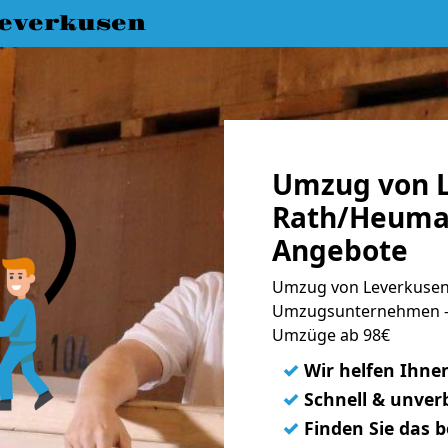
everkusen
Umzug von L
Rath/Heumar
Angebote
Umzug von Leverkusen
Umzugsunternehmen - 
Umzüge ab 98€
✓
Wir helfen Ihne
✓
Schnell & unverb
✓
Finden Sie das 