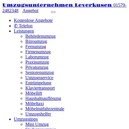
Umzugsunternehmen Leverkusen
01579-
2482348
Angebot
Kostenlose Angebote
✆ Telefon
Leistungen
Behördenumzug
Büroumzug
Fernumzug
Firmenumzug
Laborumzug
Praxisumzug
Privatumzug
Seniorenumzug
Umzugsservice
Entrümpelung
Klaviertransport
Möbellift
Haushaltsauflösung
Möbeltaxi
Möbelmitfahrzentrale
Umzugshelfer
Umzugstipps
Mini Umzug