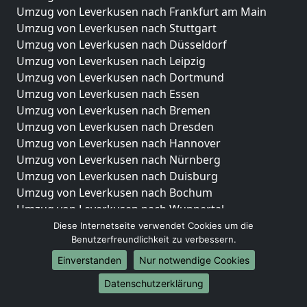
Umzug von Leverkusen nach Frankfurt am Main
Umzug von Leverkusen nach Stuttgart
Umzug von Leverkusen nach Düsseldorf
Umzug von Leverkusen nach Leipzig
Umzug von Leverkusen nach Dortmund
Umzug von Leverkusen nach Essen
Umzug von Leverkusen nach Bremen
Umzug von Leverkusen nach Dresden
Umzug von Leverkusen nach Hannover
Umzug von Leverkusen nach Nürnberg
Umzug von Leverkusen nach Duisburg
Umzug von Leverkusen nach Bochum
Umzug von Leverkusen nach Wuppertal
Umzug von Leverkusen nach Bielefeld
Diese Internetseite verwendet Cookies um die
Benutzerfreundlichkeit zu verbessern.
Umzug von Leverkusen nach Bonn
Umzug von Leverkusen nach Münster
Einverstanden
Nur notwendige Cookies
Internationale-Umzüge
Datenschutzerklärung