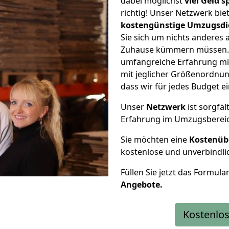
dabei möglichst
viel Geld 
richtig! Unser Netzwerk bi
kostengünstige Umzugsdi
Sie sich um nichts anderes 
Zuhause kümmern müssen. W
umfangreiche Erfahrung m
mit jeglicher Größenordnun
dass wir für jedes Budget 
Unser
Netzwerk
ist sorgfäl
Erfahrung im Umzugsberei
Sie möchten eine
Kostenüb
kostenlose und unverbindli
Füllen Sie jetzt das Formula
Angebote.
Kostenlos