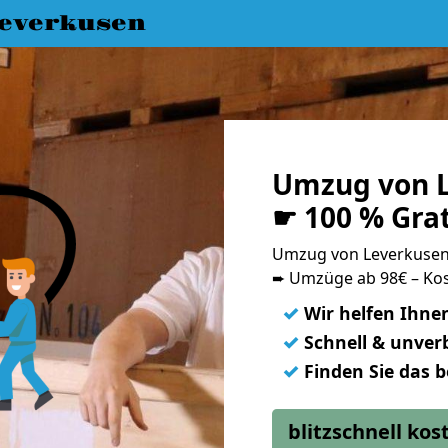
everkusen
Umzug von 
☛ 100 % Gra
Umzug von Leverkuse
➨ Umzüge ab 98€ – Kos
✓
Wir helfen Ihne
✓
Schnell & unverb
✓
Finden Sie das 
blitzschnell ko