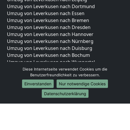
Umzug von Leverkusen nach Dortmund
Umzug von Leverkusen nach Essen
Umzug von Leverkusen nach Bremen
Umzug von Leverkusen nach Dresden
Umzug von Leverkusen nach Hannover
Umzug von Leverkusen nach Nürnberg
Umzug von Leverkusen nach Duisburg
Umzug von Leverkusen nach Bochum
Umzug von Leverkusen nach Wuppertal
Umzug von Leverkusen nach Bielefeld
Diese Internetseite verwendet Cookies um die
Benutzerfreundlichkeit zu verbessern.
Umzug von Leverkusen nach Bonn
Umzug von Leverkusen nach Münster
Einverstanden
Nur notwendige Cookies
Internationale-Umzüge
Datenschutzerklärung
Umzug von Leverkusen nach Brasilien
Umzug von Leverkusen nach Brunei Darussalam
Umzug von Leverkusen nach Burkina Faso
Umzug von Leverkusen nach Burundi