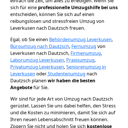
einfach die Zeit, um alles zu erledigen. Wenn Sie
sich für eine
professionelle Umzugshilfe bei uns
entscheiden, können Sie sich auf einen
reibungslosen und stressfreien Umzug von
Leverkusen nach Dautzsch freuen.
Egal, ob Sie einen
Behördenumzug Leverkusen
,
Büroumzug nach Dautzsch
,
Fernumzug
von
Leverkusen nach Dautzsch,
Firmenumzug
,
Laborumzug Leverkusen
,
Praxisumzug
,
Privatumzug Leverkusen
,
Seniorenumzug in
Leverkusen
oder
Studentenumzug
nach
Dautzsch planen
wir haben die besten
Angebote
für Sie.
Wir sind für jede Art von Umzug nach Dautzsch
gerüstet. Lassen Sie uns dabei helfen, den Stress
und die Kosten zu minimieren, damit Sie sich auf
Ihren neuen Lebensabschnitt freuen können.
Zögern Sie nicht und holen Sie sich
kostenlose