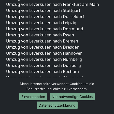
Umzug von Leverkusen nach Frankfurt am Main
Umzug von Leverkusen nach Stuttgart
Umzug von Leverkusen nach Düsseldorf
Umzug von Leverkusen nach Leipzig
Umzug von Leverkusen nach Dortmund
Umzug von Leverkusen nach Essen
Umzug von Leverkusen nach Bremen
Umzug von Leverkusen nach Dresden
Umzug von Leverkusen nach Hannover
Umzug von Leverkusen nach Nürnberg
Umzug von Leverkusen nach Duisburg
Umzug von Leverkusen nach Bochum
Umzug von Leverkusen nach Wuppertal
Umzug von Leverkusen nach Bielefeld
Diese Internetseite verwendet Cookies um die
Benutzerfreundlichkeit zu verbessern.
Umzug von Leverkusen nach Bonn
Umzug von Leverkusen nach Münster
Einverstanden
Nur notwendige Cookies
Internationale-Umzüge
Datenschutzerklärung