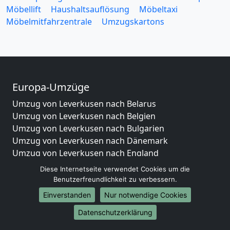
Möbellift
Haushaltsauflösung
Möbeltaxi
Möbelmitfahrzentrale
Umzugskartons
Europa-Umzüge
Umzug von Leverkusen nach Belarus
Umzug von Leverkusen nach Belgien
Umzug von Leverkusen nach Bulgarien
Umzug von Leverkusen nach Dänemark
Umzug von Leverkusen nach England
Umzug von Leverkusen nach Portugal
Diese Internetseite verwendet Cookies um die
Umzug von Leverkusen nach Bosnien
Benutzerfreundlichkeit zu verbessern.
und Herzegowina
Einverstanden
Nur notwendige Cookies
Umzug von Leverkusen nach Irland
Datenschutzerklärung
Umzug von Leverkusen nach Lettland
Umzug von Leverkusen nach Zypern