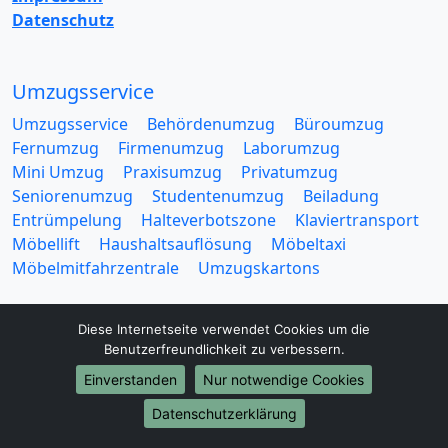
Datenschutz
Umzugsservice
Umzugsservice
Behördenumzug
Büroumzug
Fernumzug
Firmenumzug
Laborumzug
Mini Umzug
Praxisumzug
Privatumzug
Seniorenumzug
Studentenumzug
Beiladung
Entrümpelung
Halteverbotszone
Klaviertransport
Möbellift
Haushaltsauflösung
Möbeltaxi
Möbelmitfahrzentrale
Umzugskartons
Diese Internetseite verwendet Cookies um die
Benutzerfreundlichkeit zu verbessern.
Einverstanden
Nur notwendige Cookies
Europa-Umzüge
Datenschutzerklärung
Umzug von Leverkusen nach Belarus