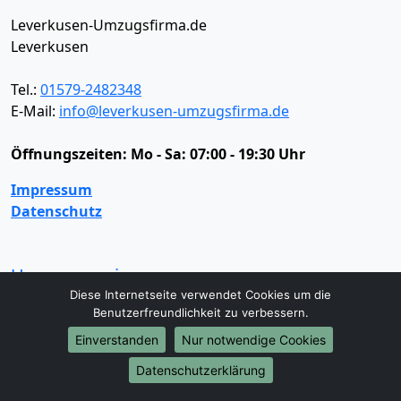
Leverkusen-Umzugsfirma.de
Leverkusen
Tel.:
01579-2482348
E-Mail:
info@leverkusen-umzugsfirma.de
Öffnungszeiten:
Mo - Sa: 07:00 - 19:30 Uhr
Impressum
Datenschutz
Umzugsservice
Diese Internetseite verwendet Cookies um die
Umzugsservice
Behördenumzug
Büroumzug
Benutzerfreundlichkeit zu verbessern.
Fernumzug
Firmenumzug
Laborumzug
Einverstanden
Nur notwendige Cookies
Mini Umzug
Praxisumzug
Privatumzug
Seniorenumzug
Studentenumzug
Beiladung
Datenschutzerklärung
Entrümpelung
Halteverbotszone
Klaviertransport