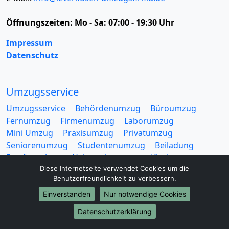
Öffnungszeiten:
Mo - Sa: 07:00 - 19:30 Uhr
Impressum
Datenschutz
Umzugsservice
Umzugsservice
Behördenumzug
Büroumzug
Fernumzug
Firmenumzug
Laborumzug
Mini Umzug
Praxisumzug
Privatumzug
Seniorenumzug
Studentenumzug
Beiladung
Entrümpelung
Halteverbotszone
Klaviertransport
Diese Internetseite verwendet Cookies um die
Möbellift
Haushaltsauflösung
Möbeltaxi
Benutzerfreundlichkeit zu verbessern.
Möbelmitfahrzentrale
Umzugskartons
Einverstanden
Nur notwendige Cookies
Datenschutzerklärung