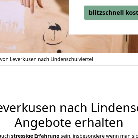
blitzschnell ko
on Leverkusen nach Lindenschulviertel
erkusen nach Lindensch
Angebote erhalten
 auch
stressige
Erfahrung
sein, insbesondere wenn man si