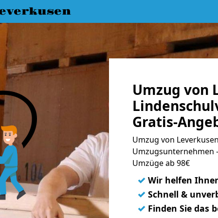
everkusen
Umzug von L
Lindenschulv
Gratis-Ange
Umzug von Leverkusen n
Umzugsunternehmen - 
Umzüge ab 98€
✓
Wir helfen Ihne
✓
Schnell & unverb
✓
Finden Sie das 