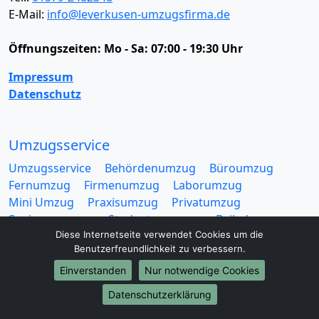
E-Mail:
info@leverkusen-umzugsfirma.de
Öffnungszeiten:
Mo - Sa: 07:00 - 19:30 Uhr
Impressum
Datenschutz
Umzugsservice
Umzugsservice
Behördenumzug
Büroumzug
Fernumzug
Firmenumzug
Laborumzug
Mini Umzug
Praxisumzug
Privatumzug
Seniorenumzug
Studentenumzug
Beiladung
Diese Internetseite verwendet Cookies um die
Entrümpelung
Halteverbotszone
Klaviertransport
Benutzerfreundlichkeit zu verbessern.
Möbellift
Haushaltsauflösung
Möbeltaxi
Möbelmitfahrzentrale
Umzugskartons
Einverstanden
Nur notwendige Cookies
Datenschutzerklärung